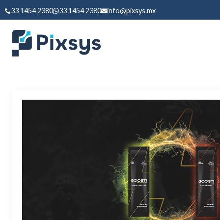
33 1454 2380
33 1454 2380
info@pixsys.mx
Categoría:
Redes S